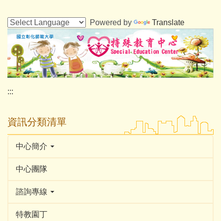
跳
到
Powered by
Translate
主
要
內
容
區
:::
資訊分類清單
中心簡介
中心團隊
諮詢專線
特教園丁