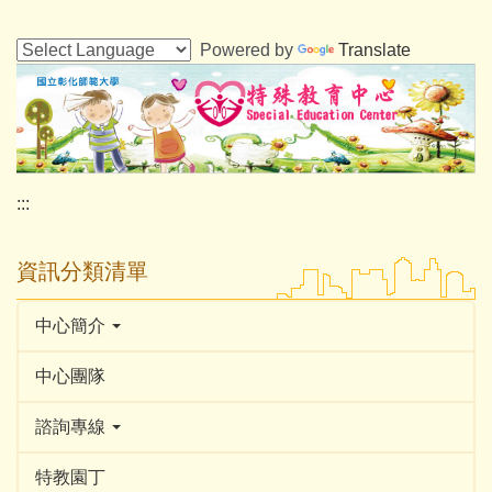
跳
到
Powered by
Translate
主
要
內
容
區
:::
資訊分類清單
中心簡介
中心團隊
諮詢專線
特教園丁