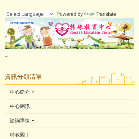
跳
到
Powered by
Translate
主
要
內
容
區
:::
資訊分類清單
中心簡介
中心團隊
諮詢專線
特教園丁